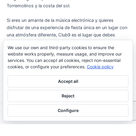
Torremolinos y la costa del sol.
Si eres un amante de la música electrónica y quieres
disfrutar de una experiencia de fiesta única en un lugar con
una atmósfera diferente, Club9 es el lugar que debes
visitar. Estaremos atentos para confirmar la fecha exacta
We use our own and third-party cookies to ensure the
de apertura y todos los detalles sobre los próximos
website works properly, measure usage, and improve our
eventos. ¡No te lo pierdas!
services. You can accept all cookies, reject non-essential
cookies, or configure your preferences.
Cookie policy
Post
←
Previous Post
Next Post
→
Accept all
navigation
Reject
Configure