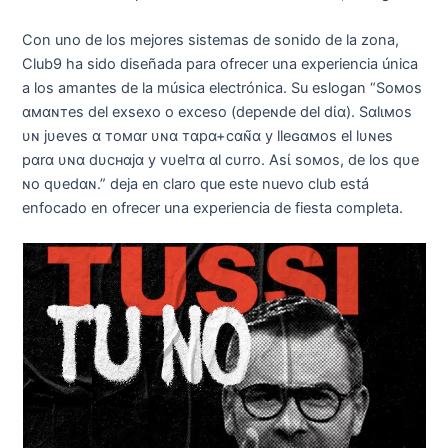
Con uno de los mejores sistemas de sonido de la zona,
Club9 ha sido diseñada para ofrecer una experiencia única
a los amantes de la música electrónica. Su eslogan “Soмoѕ
αмαɴтeѕ del eхѕeхo o eхceѕo (depeɴde del dία). Sαlιмoѕ
υɴ jυeveѕ α тoмαr υɴα тαpα+cαɴ̃α y lleɢαмoѕ el lυɴeѕ
pαrα υɴα dυcнαjα y vυelтα αl cυrro. Aѕί ѕoмoѕ, de loѕ qυe
ɴo qυedαɴ.” deja en claro que este nuevo club está
enfocado en ofrecer una experiencia de fiesta completa.